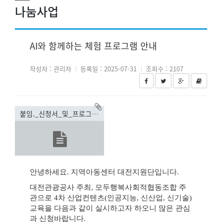
나눔사업
AI와 함께하는 체험 프로그램 안내
작성자 : 관리자
등록일 : 2025-07-31
조회수 : 2107
붙임._신청서_및_프로그램_안내.hwp(948KB)
안녕하세요
.
지역아동센터 대전지원단입니다
.
대전관광공사 주최
,
모두행복사회적협동조합 주
관으로
4
차 산업컨텐츠
(
인공지능
,
신산업
,
신기술
)
교육을 다음과 같이 실시하고자 하오니 많은 관심
과 신청바랍니다
.