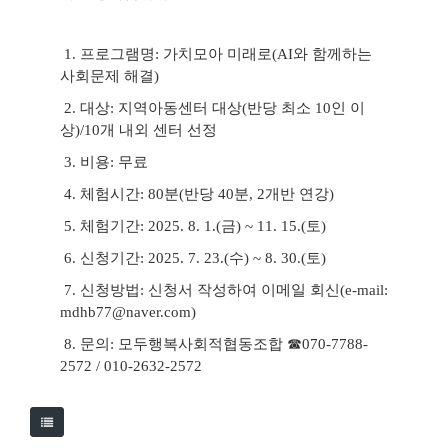
1
.
프로그램명
:
가치모아 미래로
(AI
와 함께하는
사회문제 해결
)
2.
대상
:
지역아동센터 대상
(
반당 최소
10
인 이
상
)/10
개 내외 센터 선정
3.
비용
:
무료
4.
체험시간
: 80
분
(
반당
40
분
, 2
개반 연강
)
5.
체험기간
: 2025. 8. 1.(
금
) ~ 11. 15.(
토
)
6.
신청기간
: 2025. 7. 23.(
수
) ~ 8. 30.(
토
)
7.
신청방법
:
신청서 작성하여 이메일 회신
(e-mail:
mdhb77@naver.com)
8.
문의
:
모두행복사회적협동조합
☎
070-7788-
2572 / 010-2632-2572