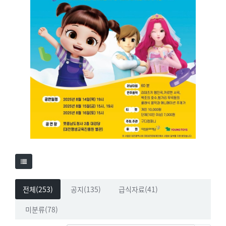
전체(253)
공지(135)
급식자료(41)
미분류(78)